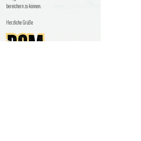
bereichern zu können.
Herzliche Grüße
KONTAKT
DSM-Music
|
Jerry Grossmann
Sportweg 46 |
CH-3097 Liebefeld |
+41 79 911 00 16
|
pianowizard@gmx.ch